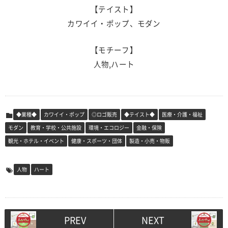
【テイスト】
カワイイ・ポップ、モダン
【モチーフ】
人物,ハート
◆業種◆
カワイイ・ポップ
◎ロゴ販売
◆テイスト◆
医療・介護・福祉
モダン
教育・学校・公共施設
環境・エコロジー
金融・保険
観光・ホテル・イベント
健康・スポーツ・団体
製造・小売・物販
人物
ハート
PREV
NEXT