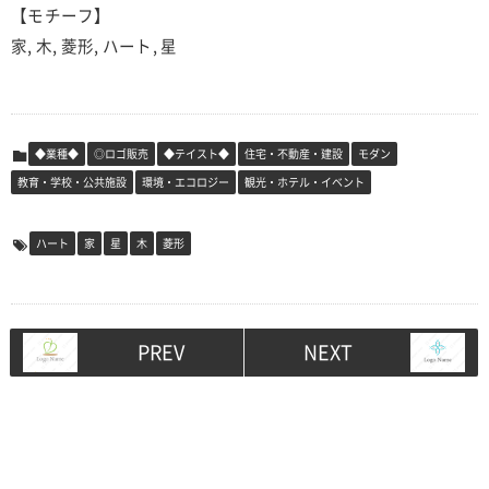
【モチーフ】
家, 木, 菱形, ハート, 星
◆業種◆
◎ロゴ販売
◆テイスト◆
住宅・不動産・建設
モダン
教育・学校・公共施設
環境・エコロジー
観光・ホテル・イベント
ハート
家
星
木
菱形
PREV
NEXT