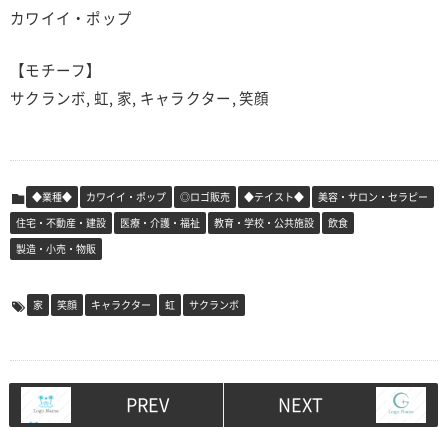
カワイイ・ポップ
【モチーフ】
サクランボ, 虹, 家, キャラクター, 笑顔
◆業種◆
カワイイ・ポップ
◎ロゴ販売
◆テイスト◆
美容・サロン・セラピー
住宅・不動産・建設
医療・介護・福祉
教育・学校・公共施設
飲食
製造・小売・物販
家
笑顔
キャラクター
虹
サクランボ
PREV
NEXT