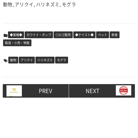
動物, アリクイ, ハリネズミ, モグラ
◆業種◆
カワイイ・ポップ
◎ロゴ販売
◆テイスト◆
ペット
飲食
製造・小売・物販
動物
アリクイ
ハリネズミ
モグラ
PREV
NEXT