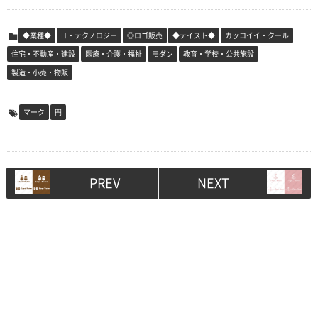
◆業種◆
IT・テクノロジー
◎ロゴ販売
◆テイスト◆
カッコイイ・クール
住宅・不動産・建設
医療・介護・福祉
モダン
教育・学校・公共施設
製造・小売・物販
マーク
円
PREV
NEXT