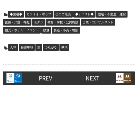
◆業種◆
カワイイ・ポップ
◎ロゴ販売
◆テイスト◆
住宅・不動産・建設
医療・介護・福祉
モダン
教育・学校・公共施設
士業・コンサルタント
観光・ホテル・イベント
飲食
製造・小売・物販
人物
秘密基地
旗
つながり
基地
PREV
NEXT