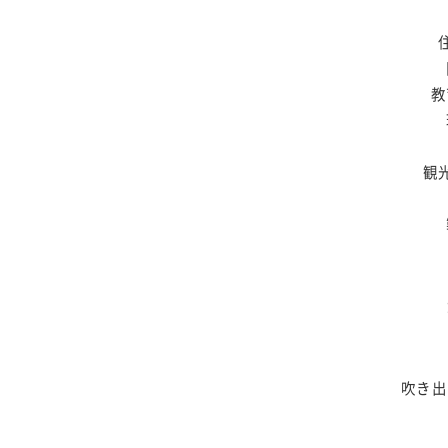
教
観
吹き出