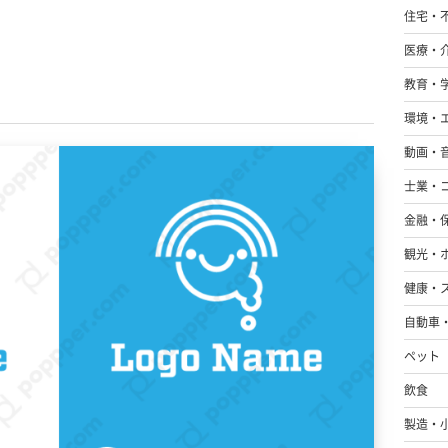
住宅・
医療・
教育・
環境・
動画・
士業・
金融・
観光・
健康・
自動車
ペット
飲食
製造・