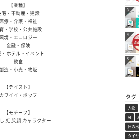
【業種】
3
住宅・不動産・建設
医療・介護・福祉
育・学校・公共施設
4
環境・エコロジー
金融・保険
光・ホテル・イベント
5
飲食
製造・小売・物販
【テイスト】
カワイイ・ポップ
タグ
人物
【モチーフ】
AI
し,虹,笑顔,キャラクター
日の出
タイヤ