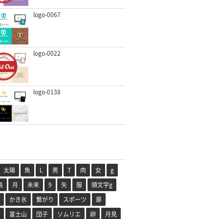
logo-0067
logo-0022
logo-0138
太陽
魚
L
男
T
肉
女
g
鳥
月
未来
9
矢
服
頭文字g
かき氷
繋がり
スポーツ
扉
富士山
団子
ソムリエ
卵
月見