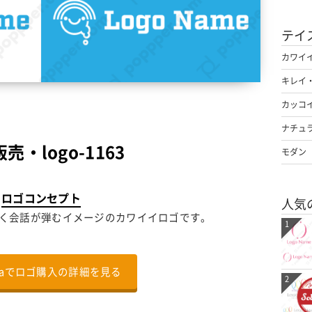
テイ
カワイ
キレイ
カッコ
ナチュ
売・logo-1163
モダン
ロゴコンセプト
人気
く会話が弾むイメージのカワイイロゴです。
1
nalaでロゴ購入の詳細を見る
2