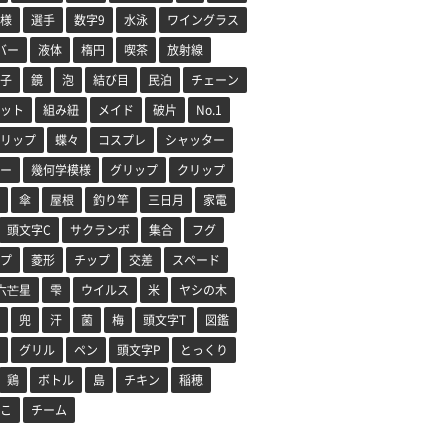
様
選手
数字9
水泳
ワイングラス
バー
液体
楕円
喫茶
放射線
子
鏡
泡
結び目
民泊
チェーン
ット
組み紐
メイド
破片
No.1
リップ
蝶々
コスプレ
シャッター
ー
幾何学模様
グリップ
クリップ
傘
屋根
釣り竿
三日月
家電
頭文字C
サクランボ
集合
フグ
プ
菱形
チップ
交差
スペード
六芒星
雫
ウイルス
米
ヤシの木
兜
汗
菌
梅
頭文字T
図鑑
グリル
ペン
頭文字P
とっくり
鶏
ボトル
島
チキン
稲穂
こ
チーム