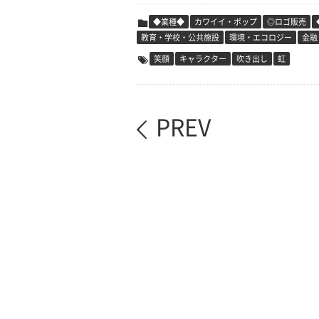
◆業種◆
カワイイ・ポップ
◎ロゴ販売
教育・学校・公共施設
環境・エコロジー
金融
笑顔
キャラクター
吹き出し
虹
PREV