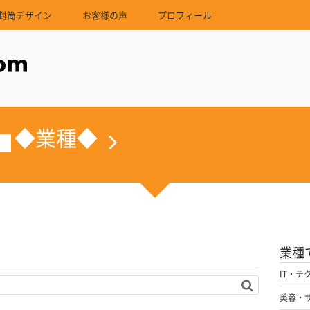
封筒デザイン
お客様の声
プロフィール
◆業種◆
業種
IT・テ
美容・