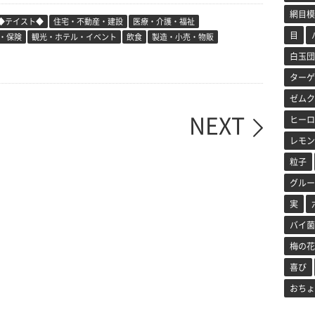
網目模
◆テイスト◆
住宅・不動産・建設
医療・介護・福祉
目
・保険
観光・ホテル・イベント
飲食
製造・小売・物販
白玉団
ターゲ
ゼムク
NEXT
ヒーロ
レモン
粒子
グルー
実
バイ菌
梅の花
喜び
おちょ