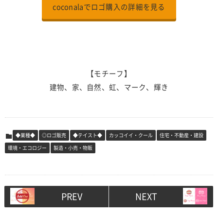
coconalaでロゴ購入の詳細を見る
【モチーフ】
建物、家、自然、虹、マーク、輝き
◆業種◆
◎ロゴ販売
◆テイスト◆
カッコイイ・クール
住宅・不動産・建設
環境・エコロジー
製造・小売・物販
PREV
NEXT