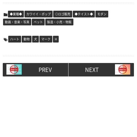
◆業種◆
カワイイ・ポップ
◎ロゴ販売
◆テイスト◆
モダン
動画・音楽・写真
ペット
製造・小売・物販
ハート
動物
犬
マーク
H
PREV
NEXT