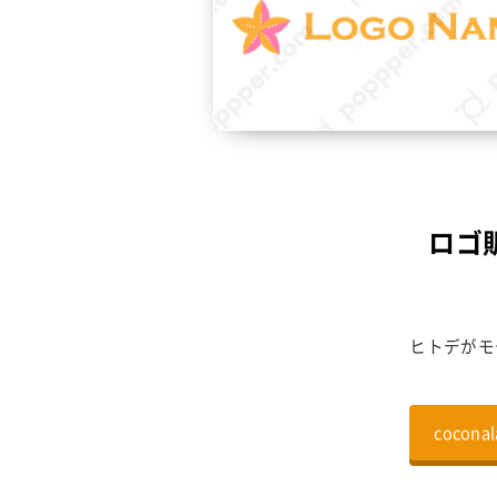
ロゴ販
ヒトデがモ
coco