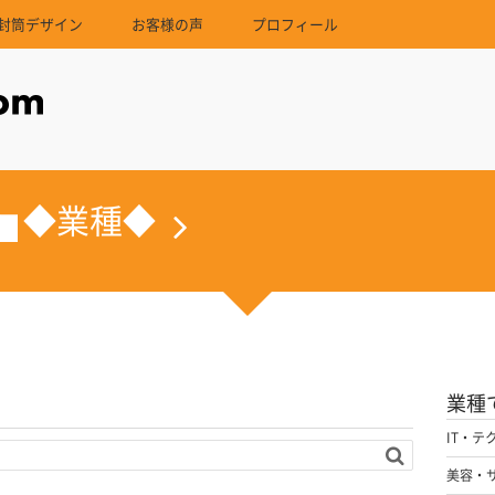
封筒デザイン
お客様の声
プロフィール
◆業種◆
業種
IT・テ
美容・