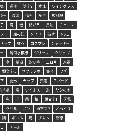
様
選手
数字9
水泳
ワイングラス
バー
液体
楕円
喫茶
放射線
子
鏡
泡
結び目
民泊
チェーン
ット
組み紐
メイド
破片
No.1
リップ
蝶々
コスプレ
シャッター
ー
幾何学模様
グリップ
クリップ
傘
屋根
釣り竿
三日月
家電
頭文字C
サクランボ
集合
フグ
プ
菱形
チップ
交差
スペード
六芒星
雫
ウイルス
米
ヤシの木
兜
汗
菌
梅
頭文字T
図鑑
グリル
ペン
頭文字P
とっくり
鶏
ボトル
島
チキン
稲穂
こ
チーム