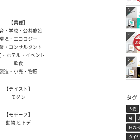
3
【業種】
育・学校・公共施設
4
環境・エコロジー
業・コンサルタント
光・ホテル・イベント
5
飲食
製造・小売・物販
【テイスト】
タグ
モダン
人物
【モチーフ】
AI
動物,ヒトデ
日の出
タイヤ