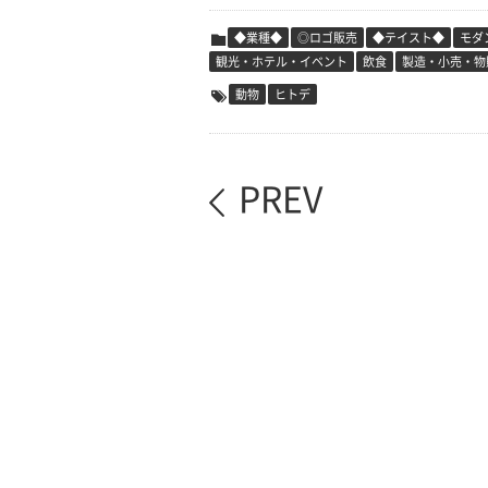
◆業種◆
◎ロゴ販売
◆テイスト◆
モダ
観光・ホテル・イベント
飲食
製造・小売・物
動物
ヒトデ
PREV