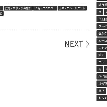
網目模
ン
教育・学校・公共施設
環境・エコロジー
士業・コンサルタント
目
販
白玉団
ターゲ
ゼムク
NEXT
ヒーロ
レモン
粒子
グルー
実
バイ菌
梅の花
喜び
おちょ