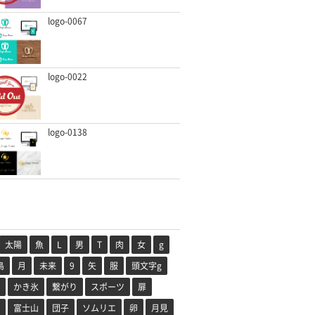
logo-0067
logo-0022
logo-0138
太陽
魚
L
男
T
肉
女
g
鳥
月
未来
9
矢
服
頭文字g
かき氷
繋がり
スポーツ
扉
富士山
団子
ソムリエ
卵
月見