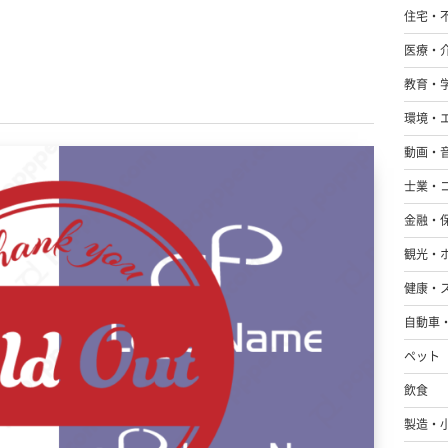
住宅・
医療・
教育・
環境・
動画・
士業・
金融・
観光・
健康・
自動車
ペット
飲食
製造・