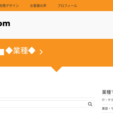
封筒デザイン
お客様の声
プロフィール
◆業種◆
業種
IT・テ
美容・