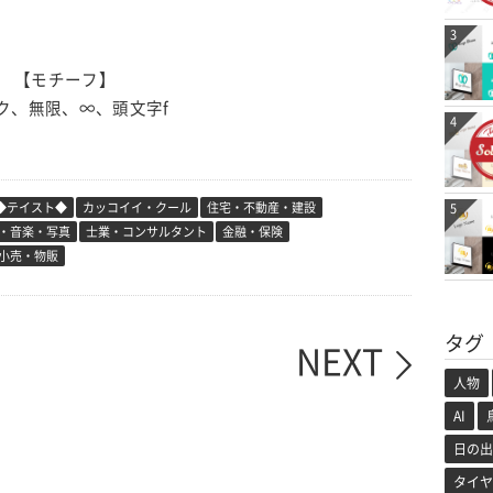
3
【モチーフ】
ク、無限、∞、頭文字f
4
◆テイスト◆
カッコイイ・クール
住宅・不動産・建設
5
・音楽・写真
士業・コンサルタント
金融・保険
小売・物販
タグ
NEXT
人物
AI
日の出
タイヤ