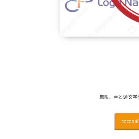
無限、∞と頭文字
coco