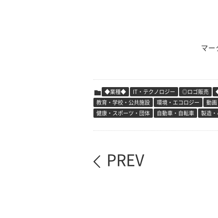
マー
◆業種◆
IT・テクノロジー
◎ロゴ販売
教育・学校・公共施設
環境・エコロジー
動画
健康・スポーツ・団体
自動車・自転車
製造・
PREV