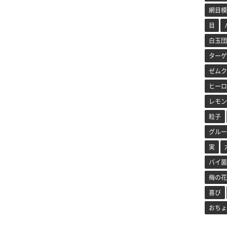
網目模
目
白玉団
ターゲ
ゼムク
ヒーロ
レモン
粒子
グルー
実
バイ菌
梅の花
喜び
おちょ