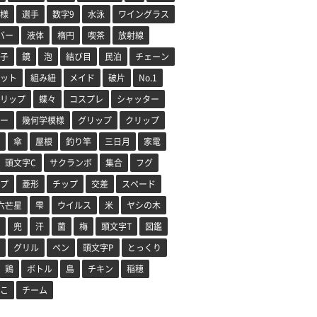
様
選手
数字9
水泳
ワイングラス
バー
液体
楕円
喫茶
放射線
子
鏡
泡
結び目
民泊
チェーン
ット
組み紐
メイド
破片
No.1
リップ
蝶々
コスプレ
シャッター
ー
幾何学模様
グリップ
クリップ
傘
屋根
釣り竿
三日月
家電
頭文字C
サクランボ
集合
フグ
プ
菱形
チップ
交差
スペード
六芒星
雫
ウイルス
米
ヤシの木
兜
汗
菌
梅
頭文字T
図鑑
グリル
ペン
頭文字P
とっくり
鶏
ボトル
島
チキン
稲穂
こ
チーム