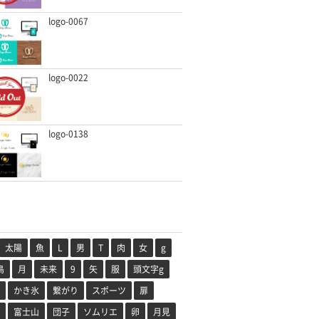
logo-0067
logo-0022
logo-0138
太陽
魚
L
男
T
肉
女
g
鳥
月
未来
9
矢
服
頭文字g
かき氷
繋がり
スポーツ
扉
富士山
団子
ソムリエ
卵
月見