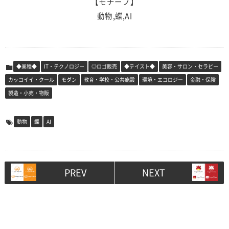
【モチーフ】
動物,蝶,AI
◆業種◆
IT・テクノロジー
◎ロゴ販売
◆テイスト◆
美容・サロン・セラピー
カッコイイ・クール
モダン
教育・学校・公共施設
環境・エコロジー
金融・保険
製造・小売・物販
動物
蝶
AI
PREV
NEXT