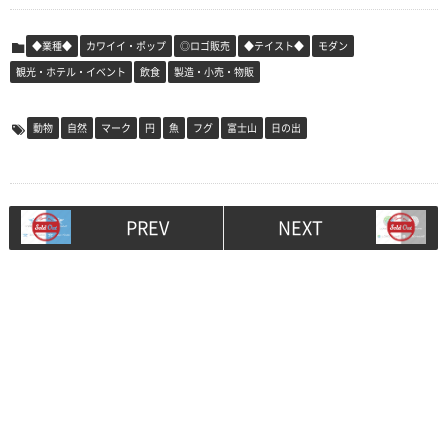
◆業種◆
カワイイ・ポップ
◎ロゴ販売
◆テイスト◆
モダン
観光・ホテル・イベント
飲食
製造・小売・物販
動物
自然
マーク
円
魚
フグ
富士山
日の出
PREV
NEXT