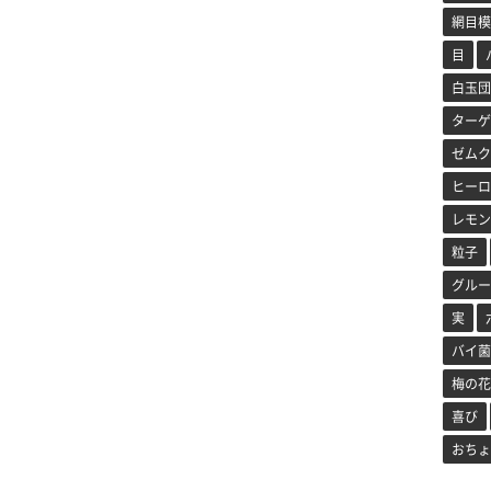
網目模
目
白玉団
ターゲ
ゼムク
ヒーロ
レモン
粒子
グルー
実
バイ菌
梅の花
喜び
おちょ