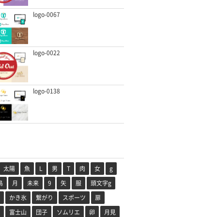
logo-0067
logo-0022
logo-0138
太陽
魚
L
男
T
肉
女
g
鳥
月
未来
9
矢
服
頭文字g
かき氷
繋がり
スポーツ
扉
富士山
団子
ソムリエ
卵
月見