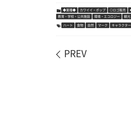
◆業種◆
カワイイ・ポップ
◎ロゴ販売
教育・学校・公共施設
環境・エコロジー
観光
ハート
食物
自然
マーク
キャラクター
PREV