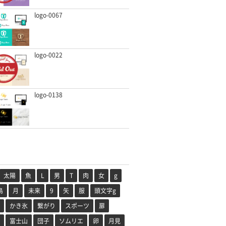
logo-0067
logo-0022
logo-0138
太陽
魚
L
男
T
肉
女
g
鳥
月
未来
9
矢
服
頭文字g
かき氷
繋がり
スポーツ
扉
富士山
団子
ソムリエ
卵
月見