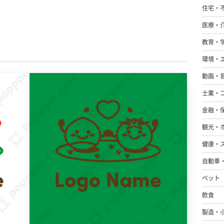
住宅・
医療・
教育・
環境・
動画・
士業・
金融・
観光・
健康・
自動車
ペット
飲食
製造・