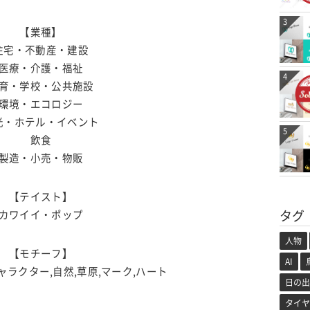
3
【業種】
住宅・不動産・建設
医療・介護・福祉
4
育・学校・公共施設
環境・エコロジー
光・ホテル・イベント
5
飲食
製造・小売・物販
【テイスト】
タグ
カワイイ・ポップ
人物
【モチーフ】
AI
キャラクター,自然,草原,マーク,ハート
日の出
タイヤ