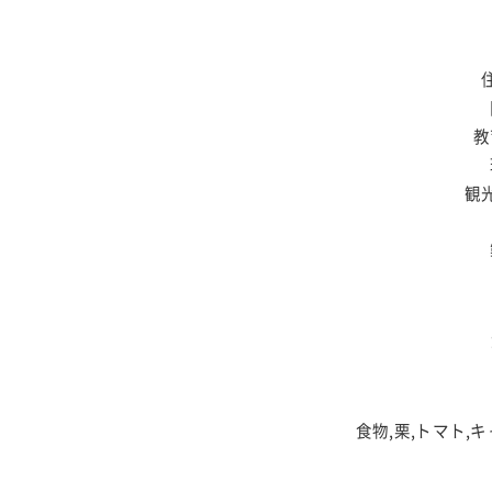
教
観
食物,栗,トマト,