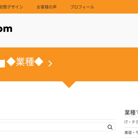
封筒デザイン
お客様の声
プロフィール
◆業種◆
業種
IT・テ
美容・