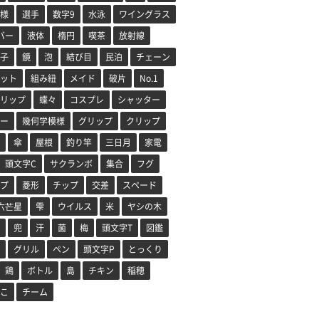
様
選手
数字9
水泳
ワイングラス
バー
液体
楕円
喫茶
放射線
子
鏡
泡
結び目
民泊
チェーン
ット
組み紐
メイド
破片
No.1
リップ
蝶々
コスプレ
シャッター
ー
幾何学模様
グリップ
クリップ
傘
屋根
釣り竿
三日月
家電
頭文字C
サクランボ
集合
フグ
プ
菱形
チップ
交差
スペード
六芒星
雫
ウイルス
米
ヤシの木
兜
汗
菌
梅
頭文字T
図鑑
グリル
ペン
頭文字P
とっくり
鶏
ボトル
島
チキン
稲穂
こ
チーム