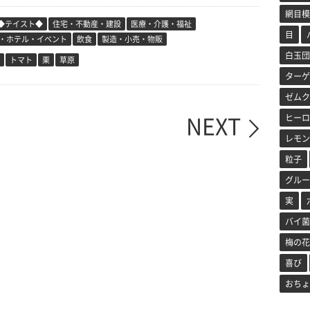
網目模
◆テイスト◆
住宅・不動産・建設
医療・介護・福祉
目
・ホテル・イベント
飲食
製造・小売・物販
白玉団
トマト
栗
草原
ターゲ
ゼムク
NEXT
ヒーロ
レモン
粒子
グルー
実
バイ菌
梅の花
喜び
おちょ