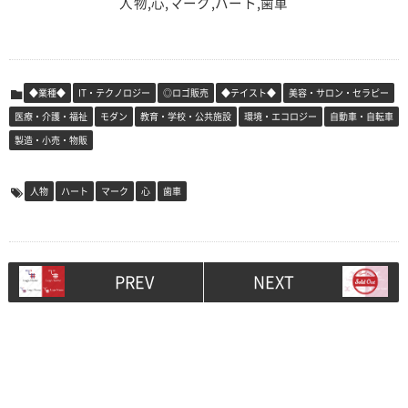
人物,心,マーク,ハート,歯車
◆業種◆
IT・テクノロジー
◎ロゴ販売
◆テイスト◆
美容・サロン・セラピー
医療・介護・福祉
モダン
教育・学校・公共施設
環境・エコロジー
自動車・自転車
製造・小売・物販
人物
ハート
マーク
心
歯車
PREV
NEXT