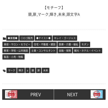
【モチーフ】
鏡,扉,マーク,輝き,未来,頭文字A
◆業種◆
◎ロゴ販売
◆テイスト◆
キレイ・ゴージャス
美容・サロン・セラピー
住宅・不動産・建設
医療・介護・福祉
モダン
教育・学校・公共施設
士業・コンサルタント
金融・保険
観光・ホテル・イベント
製造・小売・物販
マーク
輝き
a
鏡
扉
未来
PREV
NEXT