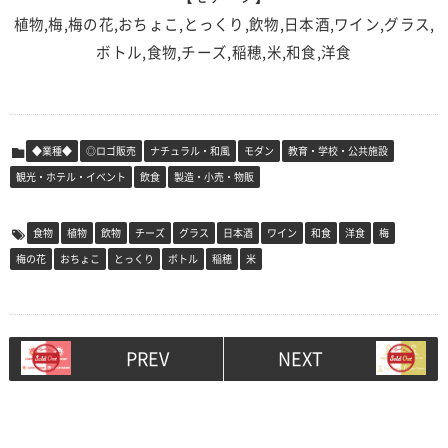
植物,梅,梅の花,おちょこ,とっくり,飲物,日本酒,ワイン,グラス,
ボトル,食物,チーズ,稲穂,米,和食,洋食
◆業種◆
◎ロゴ販売
ナチュラル・和風
モダン
教育・学校・公共施設
観光・ホテル・イベント
飲食
製造・小売・物販
食物
植物
飲物
チーズ
グラス
日本酒
ワイン
和食
洋食
梅
梅の花
おちょこ
とっくり
ボトル
稲穂
米
PREV
NEXT