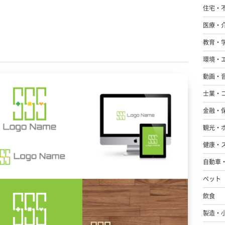
住宅・
医療・
教育・
環境・
動画・
士業・
金融・
観光・
健康・
自動車
ペット
飲食
製造・