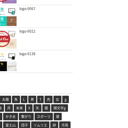
logo-0067
logo-0022
logo-0138
太陽
魚
L
男
T
肉
女
g
鳥
月
未来
9
矢
服
頭文字g
かき氷
繋がり
スポーツ
扉
富士山
団子
ソムリエ
卵
月見