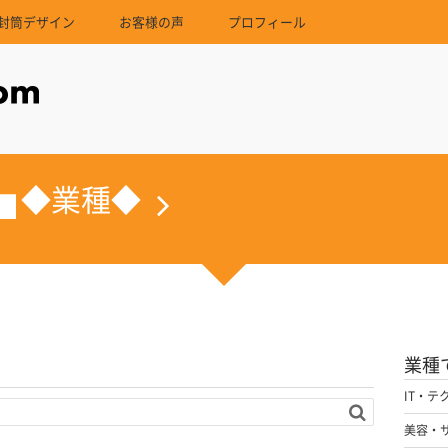
封筒デザイン
お客様の声
プロフィール
◆業種◆
業種
IT・テ
美容・