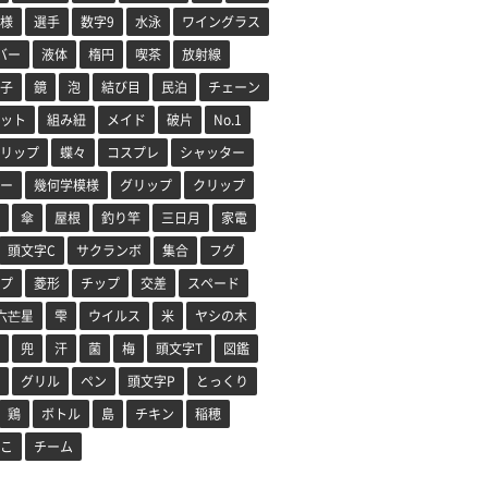
様
選手
数字9
水泳
ワイングラス
バー
液体
楕円
喫茶
放射線
子
鏡
泡
結び目
民泊
チェーン
ット
組み紐
メイド
破片
No.1
リップ
蝶々
コスプレ
シャッター
ー
幾何学模様
グリップ
クリップ
傘
屋根
釣り竿
三日月
家電
頭文字C
サクランボ
集合
フグ
プ
菱形
チップ
交差
スペード
六芒星
雫
ウイルス
米
ヤシの木
兜
汗
菌
梅
頭文字T
図鑑
グリル
ペン
頭文字P
とっくり
鶏
ボトル
島
チキン
稲穂
こ
チーム