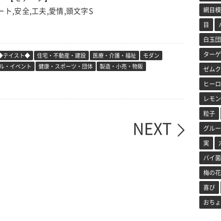
ート,安全,工夫,愛情,頭文字S
網目模
目
白玉団
ターゲ
◆テイスト◆
住宅・不動産・建設
医療・介護・福祉
モダン
ル・イベント
健康・スポーツ・団体
製造・小売・物販
ゼムク
ヒーロ
レモン
粒子
NEXT
グルー
実
バイ菌
梅の花
喜び
おちょ