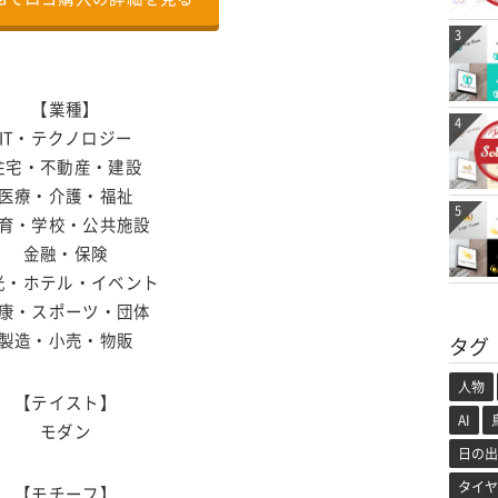
3
【業種】
4
IT・テクノロジー
住宅・不動産・建設
医療・介護・福祉
5
育・学校・公共施設
金融・保険
光・ホテル・イベント
康・スポーツ・団体
製造・小売・物販
タグ
人物
【テイスト】
AI
モダン
日の出
タイヤ
【モチーフ】