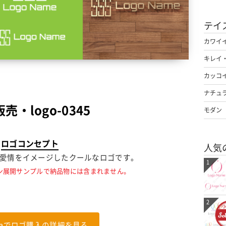
テイ
カワイ
キレイ
カッコ
ナチュ
売・logo-0345
モダン
ロゴコンセプト
人気
、愛情をイメージしたクールなロゴです。
1
ン展開サンプルで納品物には含まれません。
2
nalaでロゴ購入の詳細を見る