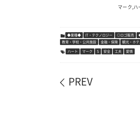
マーク,ハ
◆業種◆
IT・テクノロジー
◎ロゴ販売
教育・学校・公共施設
金融・保険
観光・ホテ
ハート
マーク
S
安全
工夫
愛情
PREV